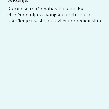
bakterija.
Kumin se može nabaviti i u obliku
eteričnog ulja za vanjsku upotrebu, a
također je i sastojak različitih medicinskih
proizvoda koji se upotrebljavaju za
masiranje bolnih zglobova. Danski su
znanstvenici 1989. godine otkrili da
ekstrakt kumina smanjuje sljepljivanje
krvnih pločica i stvaranje uzročnika upale.
Ova su otkrića dala naslutiti da bi kumin
mogao biti učinkovit u liječenju tromboze
i upala. Kumin se ponekad propisuje za
povećane dojke u vrijeme dojenja. Može
poticati menstruaciju i proizvodnju
majčina mlijeka, a smatra se i
afrodizijakom.
Uzgoj