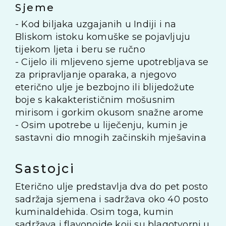
Sjeme
- Kod biljaka uzgajanih u Indiji i na
Bliskom istoku komuške se pojavljuju
tijekom ljeta i beru se ručno
- Cijelo ili mljeveno sjeme upotrebljava se
za pripravljanje oparaka, a njegovo
eterično ulje je bezbojno ili blijedožute
boje s kakakterističnim mošusnim
mirisom i gorkim okusom snažne arome
- Osim upotrebe u liječenju, kumin je
sastavni dio mnogih začinskih mješavina
Sastojci
Eterično ulje predstavlja dva do pet posto
sadržaja sjemena i sadržava oko 40 posto
kuminaldehida. Osim toga, kumin
sadržava i flavonoide koji su blagotvorni u