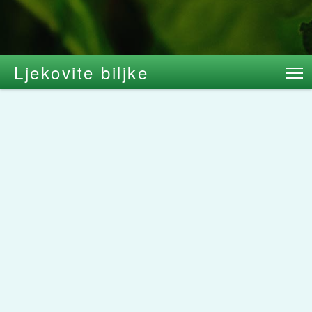
Ljekovite biljke
T