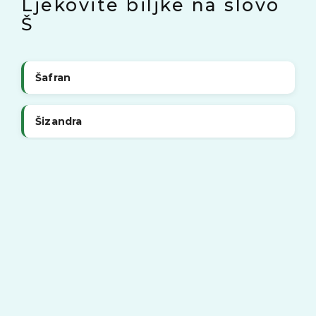
Ljekovite biljke na slovo
Š
Šafran
Šizandra
ČLANAK
Slinjenje