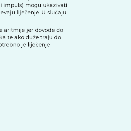
čani impuls) mogu ukazivati
evaju liječenje. U slučaju
ne aritmije jer dovode do
aka te ako duže traju do
trebno je liječenje