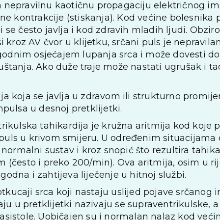
va nepravilnu kaotičnu propagaciju električnog imp
e kontrakcije (stiskanja). Kod većine bolesnika 
li se često javlja i kod zdravih mladih ljudi. Obzir
kroz AV čvor u klijetku, srčani puls je nepravilan,
ugodnim osjećajem lupanja srca i može dovesti do
tanja. Ako duže traje može nastati ugrušak i tad
mija koja se javlja u zdravom ili strukturno promij
ulsa u desnoj pretklijetki.
kulska tahikardija je kružna aritmija kod koje p
impuls u krivom smijeru. U određenim situacijama 
normalni sustav i kroz snopić što rezultira tahi
(često i preko 200/min). Ova aritmija, osim u rij
ugodna i zahtijeva liječenje u hitnoj službi.
otkucaji srca koji nastaju uslijed pojave srčano
ju u pretklijetki nazivaju se supraventrikulske, a
trasistole. Uobičajen su i normalan nalaz kod većin