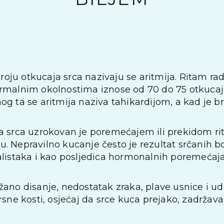
 broju otkucaja srca nazivaju se aritmija. Ritam r
rmalnim okolnostima iznose od 70 do 75 otkucaja
g ta se aritmija naziva tahikardijom, a kad je bro
a srca uzrokovan je poremećajem ili prekidom ri
 Nepravilno kucanje često je rezultat srčanih bol
alistaka i kao posljedica hormonalnih poremećaj
žano disanje, nedostatak zraka, plave usnice i ud
rsne kosti, osjećaj da srce kuca prejako, zadržavan