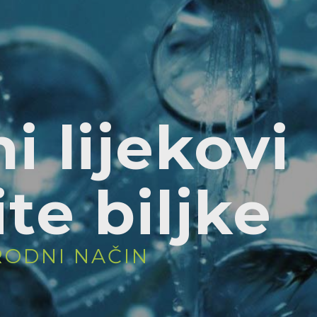
i lijekovi
te biljke
RODNI NAČIN