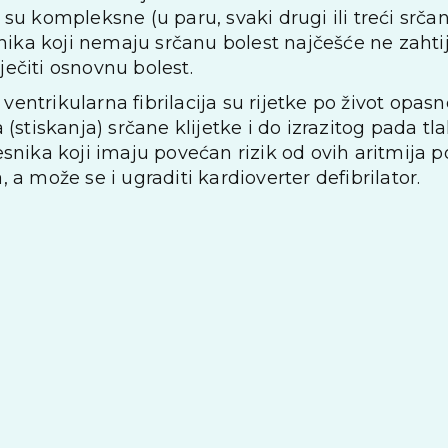
li su kompleksne (u paru, svaki drugi ili treći sr
nika koji nemaju srčanu bolest najčešće ne zahtij
iječiti osnovnu bolest.
 ventrikularna fibrilacija su rijetke po život opas
(stiskanja) srčane klijetke i do izrazitog pada tl
nika koji imaju povećan rizik od ovih aritmija po
a može se i ugraditi kardioverter defibrilator.