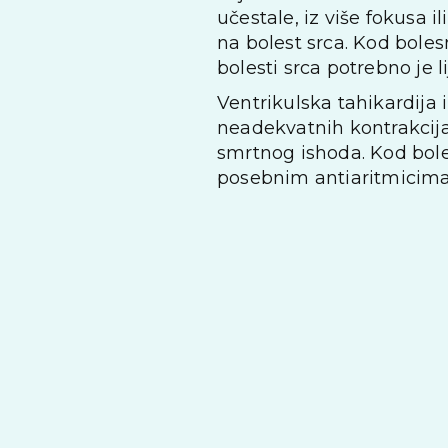
učestale, iz više fokusa i
na bolest srca. Kod boles
bolesti srca potrebno je l
Ventrikulska tahikardija i
neadekvatnih kontrakcija 
smrtnog ishoda. Kod boles
posebnim antiaritmicima, 