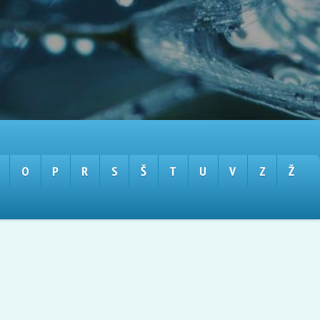
O
P
R
S
Š
T
U
V
Z
Ž