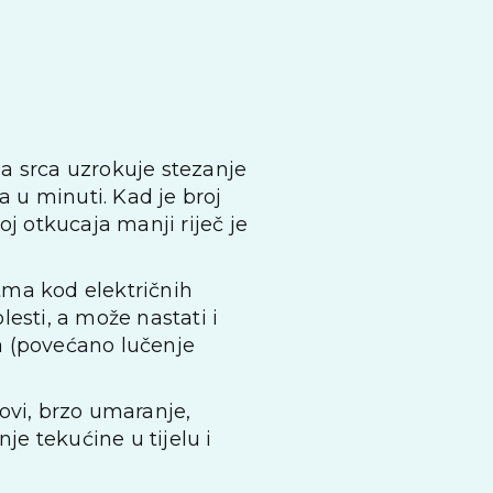
ada srca uzrokuje stezanje
 u minuti. Kad je broj
j otkucaja manji riječ je
tma kod električnih
esti, a može nastati i
a (povećano lučenje
ovi, brzo umaranje,
je tekućine u tijelu i