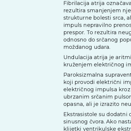
Fibrilacija atrija označa
rezultira smanjenjem njen
strukturne bolesti srca, a
impuls nepravilno prenosi 
prespor. To rezultira ne
odnosno do srčanog popuš
moždanog udara.
Undulacija atrija je arit
kruženjem električnog imp
Paroksizmalna supraventri
koji provodi električni 
električnog impulsa kroz 
ubrzanim srčanim pulsom 
opasna, ali je izrazito ne
Ekstrasistole su dodatni 
sinusnog čvora. Ako nasta
klijetki ventrikulske eks