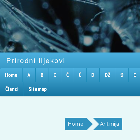
Prirodni lijekovi
Home
A
B
C
Č
Ć
D
DŽ
Đ
E
Članci
Sitemap
Home
Aritmija