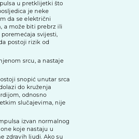
ulsa u pretklijetki što
posljedica je neke
om da se električni
 a može biti prebrz ili
 poremećaja svijesti,
a postoji rizik od
enjenom srcu, a nastaje
ostoji snopić unutar srca
dolazi do kruženja
kardijom, odnosno
etkim slučajevima, nije
g impulsa izvan normalnog
 one koje nastaju u
e zdravih ljudi. Ako su