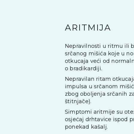
ARITMIJA
Nepravilnosti u ritmu ili
srčanog mišića koje u no
otkucaja veći od normalno
o bradikardiji.
Nepravilan ritam otkucaj
impulsa u srčanom mišiću.
zbog oboljenja srčanih z
štitnjače).
Simptomi aritmije su ote
osjećaj drhtavice ispod p
ponekad kašalj.