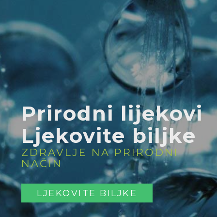
Prirodni lijekovi
Ljekovite biljke
ZDRAVLJE NA PRIRODNI
NAČIN
LJEKOVITE BILJKE