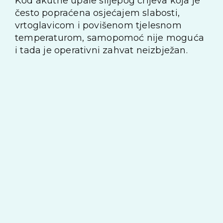
Kod akutne upale slijepog crijeva koja je
često popraćena osjećajem slabosti,
vrtoglavicom i povišenom tjelesnom
temperaturom, samopomoć nije moguća
i tada je operativni zahvat neizbježan.