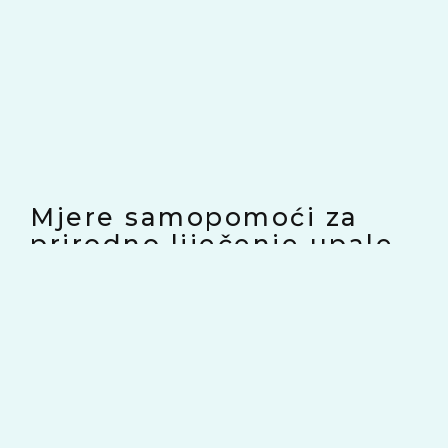
Mjere samopomoći za
prirodno liječenje upale
slijepog crijeva
- Kod iznenadnih jakih bolova u predjelu
trbuha ne uzimati lijekove protiv bolova
niti sredstva za čišćenje, jer ako se radi o
upali slijepog crijeva postoji opasnost od
perforacije
- Ništa ne jesti niti piti